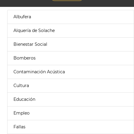
Albufera
Alquería de Solache
Bienestar Social
Bomberos
Contaminación Acústica
Cultura
Educación
Empleo
Fallas