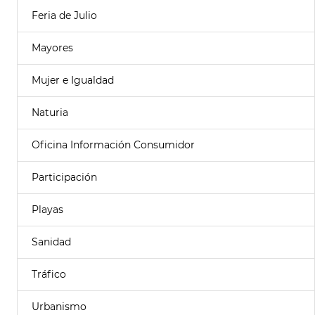
Feria de Julio
Mayores
Mujer e Igualdad
Naturia
Oficina Información Consumidor
Participación
Playas
Sanidad
Tráfico
Urbanismo