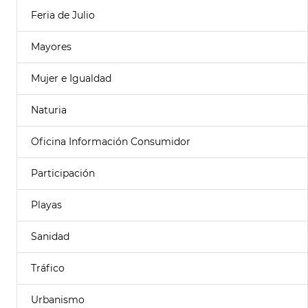
Feria de Julio
Mayores
Mujer e Igualdad
Naturia
Oficina Información Consumidor
Participación
Playas
Sanidad
Tráfico
Urbanismo