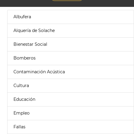
Albufera
Alquería de Solache
Bienestar Social
Bomberos
Contaminación Acústica
Cultura
Educación
Empleo
Fallas