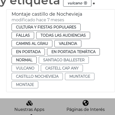
y etiqueta
.
vulcano
Montaje castillo de Nochevieja
modificado hace 7 meses
CULTURA Y FIESTAS POPULARES
FALLAS
TODAS LAS AUDIENCIAS
CAMINS AL GRAU
VALENCIA
EN PORTADA
EN PORTADA TEMÁTICA
NORMAL
SANTIAGO BALLESTER
VULCANO
CASTELL CAP ANY
CASTILLO NOCHEVIEJA
MUNTATGE
MONTAJE
Nuestras Apps
Páginas de Interés