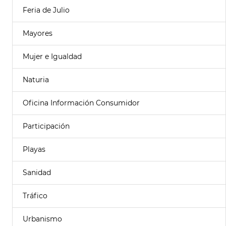
Feria de Julio
Mayores
Mujer e Igualdad
Naturia
Oficina Información Consumidor
Participación
Playas
Sanidad
Tráfico
Urbanismo