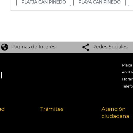
PLATJA CAN PINEDO
PLAYA CAN PINEDO
Páginas de Interés
Redes Sociales
Plaça
46002
Horari
Teléf
ad
Trámites
Atención
ciudadana
.