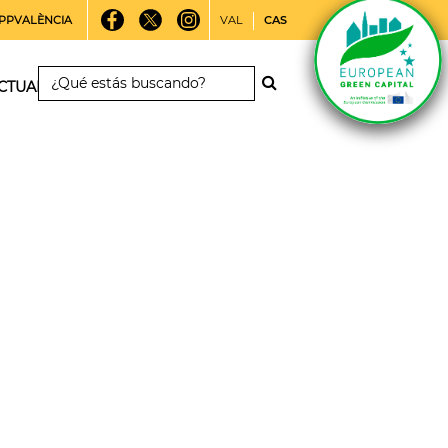
PPVALÈNCIA
VAL
CAS
CTUALIDAD