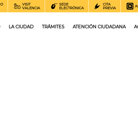
NO
VISIT
SEDE
CITA
A
VALENCIA
ELECTRÓNICA
PREVIA
O
LA CIUDAD
TRÁMITES
ATENCIÓN CIUDADANA
A