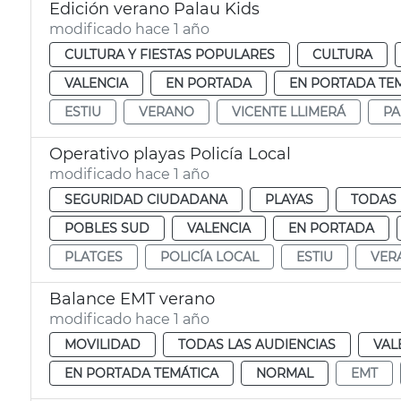
Edición verano Palau Kids
modificado hace 1 año
CULTURA Y FIESTAS POPULARES
CULTURA
VALENCIA
EN PORTADA
EN PORTADA TE
ESTIU
VERANO
VICENTE LLIMERÁ
PA
Operativo playas Policía Local
modificado hace 1 año
SEGURIDAD CIUDADANA
PLAYAS
TODAS 
POBLES SUD
VALENCIA
EN PORTADA
PLATGES
POLICÍA LOCAL
ESTIU
VER
Balance EMT verano
modificado hace 1 año
MOVILIDAD
TODAS LAS AUDIENCIAS
VAL
EN PORTADA TEMÁTICA
NORMAL
EMT