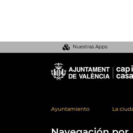
Nuestras Apps
Ayuntamiento
La ciud
Navegación por..