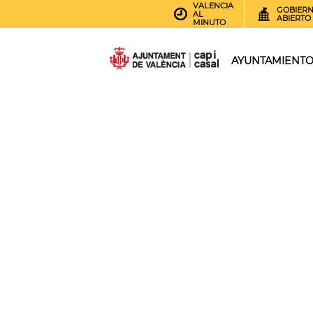
VALENCIA
GOBIER
AL
ABIERTO
MINUTO
AYUNTAMIENT