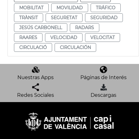
MOBILITAT
MOVILIDAD
TRÁFICO
TRÀNSIT
SEGURETAT
SEGURIDAD
JESÚS CARBONELL
RADARS
RAARES
VELOCIDAD
VELOCITAT
CIRCULACIÓ
CIRCULACIÓN
Nuestras Apps
Páginas de Interés
Redes Sociales
Descargas