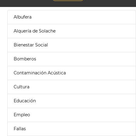
Albufera
Alquería de Solache
Bienestar Social
Bomberos
Contaminación Acústica
Cultura
Educación
Empleo
Fallas