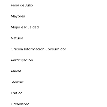
Feria de Julio
Mayores
Mujer e Igualdad
Naturia
Oficina Información Consumidor
Participación
Playas
Sanidad
Tráfico
Urbanismo