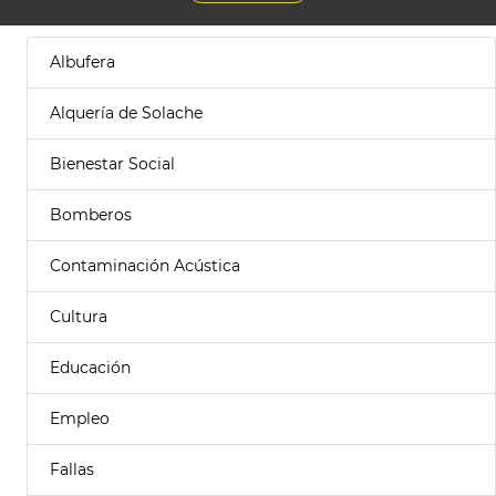
Albufera
Alquería de Solache
Bienestar Social
Bomberos
Contaminación Acústica
Cultura
Educación
Empleo
Fallas