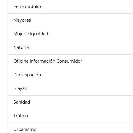
Feria de Julio
Mayores
Mujer e Igualdad
Naturia
Oficina Información Consumidor
Participación
Playas
Sanidad
Tráfico
Urbanismo