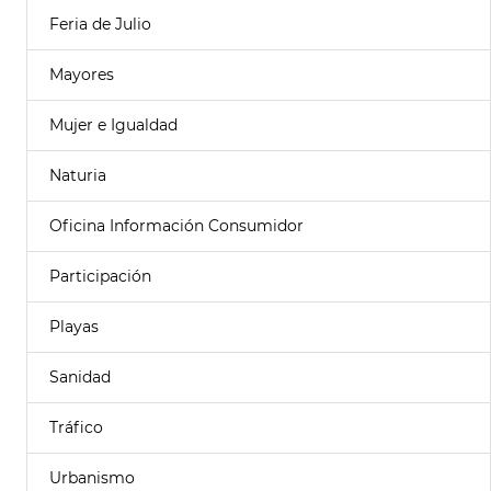
Feria de Julio
Mayores
Mujer e Igualdad
Naturia
Oficina Información Consumidor
Participación
Playas
Sanidad
Tráfico
Urbanismo