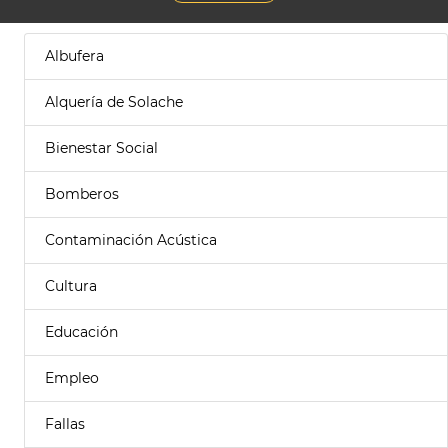
Albufera
Alquería de Solache
Bienestar Social
Bomberos
Contaminación Acústica
Cultura
Educación
Empleo
Fallas