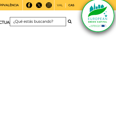
PPVALÈNCIA
VAL
CAS
CTUALIDAD