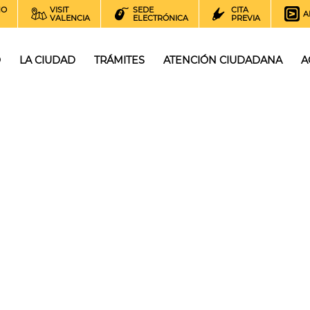
NO
VISIT
SEDE
CITA
A
VALENCIA
ELECTRÓNICA
PREVIA
O
LA CIUDAD
TRÁMITES
ATENCIÓN CIUDADANA
A