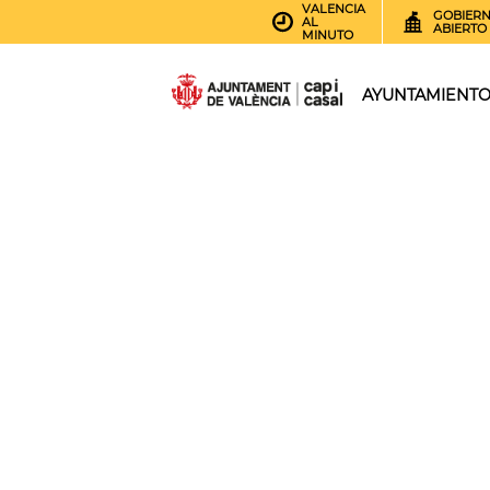
VALENCIA
GOBIER
AL
ABIERTO
MINUTO
AYUNTAMIENT