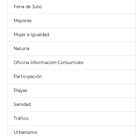
Feria de Julio
Mayores
Mujer e Igualdad
Naturia
Oficina Información Consumidor
Participación
Playas
Sanidad
Tráfico
Urbanismo