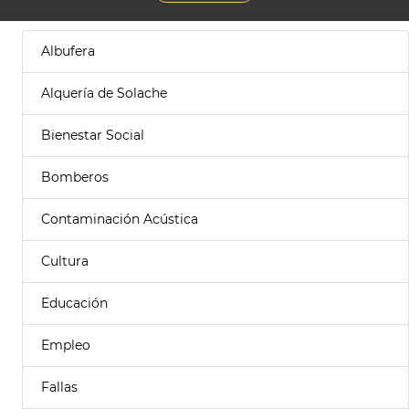
Albufera
Alquería de Solache
Bienestar Social
Bomberos
Contaminación Acústica
Cultura
Educación
Empleo
Fallas