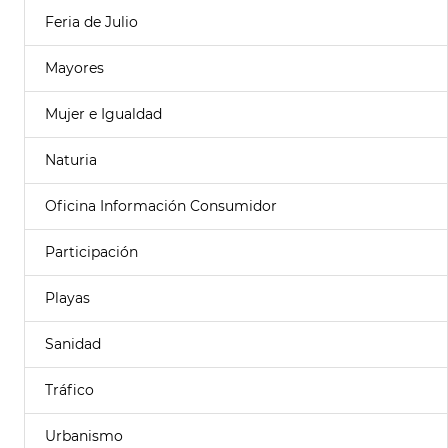
Feria de Julio
Mayores
Mujer e Igualdad
Naturia
Oficina Información Consumidor
Participación
Playas
Sanidad
Tráfico
Urbanismo