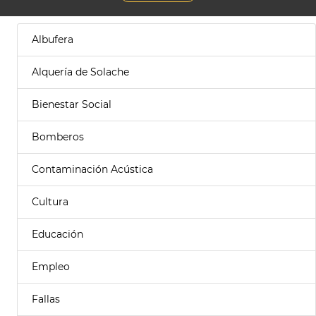
Albufera
Alquería de Solache
Bienestar Social
Bomberos
Contaminación Acústica
Cultura
Educación
Empleo
Fallas