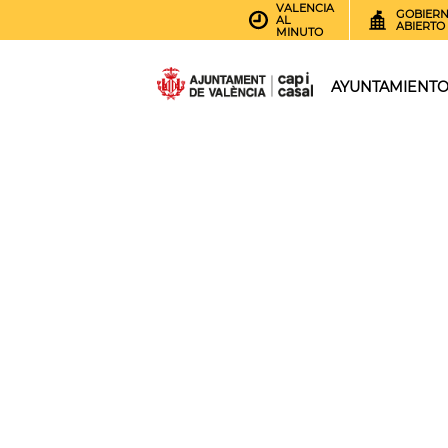
VALENCIA
GOBIER
AL
ABIERTO
MINUTO
AYUNTAMIENT