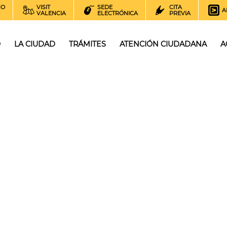
NO
VISIT
SEDE
CITA
A
VALENCIA
ELECTRÓNICA
PREVIA
O
LA CIUDAD
TRÁMITES
ATENCIÓN CIUDADANA
A