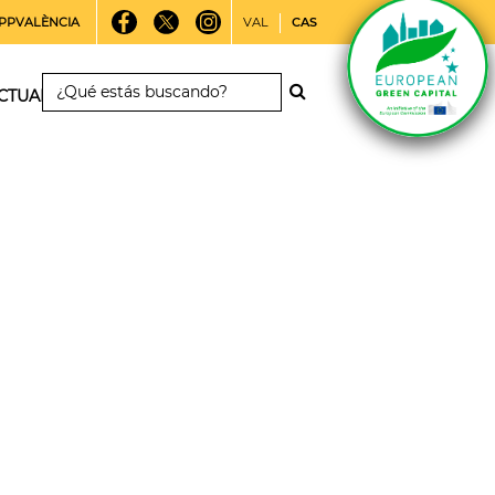
PPVALÈNCIA
VAL
CAS
CTUALIDAD