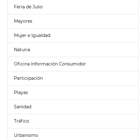
Feria de Julio
Mayores
Mujer e Igualdad
Naturia
Oficina Información Consumidor
Participación
Playas
Sanidad
Tráfico
Urbanismo