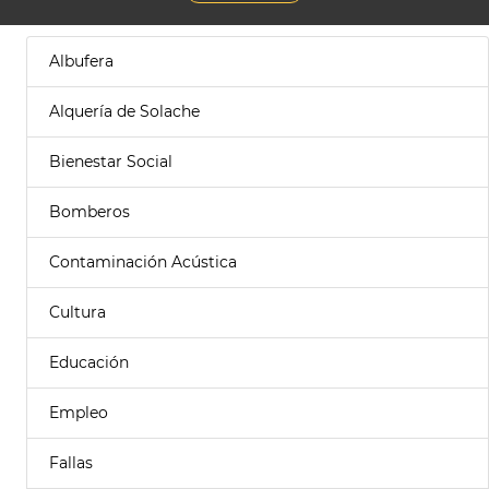
Albufera
Alquería de Solache
Bienestar Social
Bomberos
Contaminación Acústica
Cultura
Educación
Empleo
Fallas