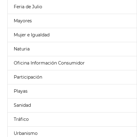
Feria de Julio
Mayores
Mujer e Igualdad
Naturia
Oficina Información Consumidor
Participación
Playas
Sanidad
Tráfico
Urbanismo