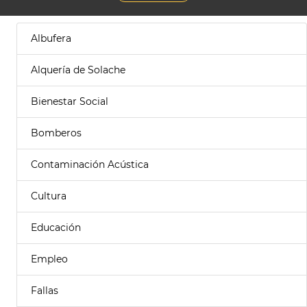
Albufera
Alquería de Solache
Bienestar Social
Bomberos
Contaminación Acústica
Cultura
Educación
Empleo
Fallas