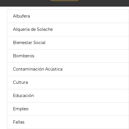
Albufera
Alquería de Solache
Bienestar Social
Bomberos
Contaminación Acústica
Cultura
Educación
Empleo
Fallas