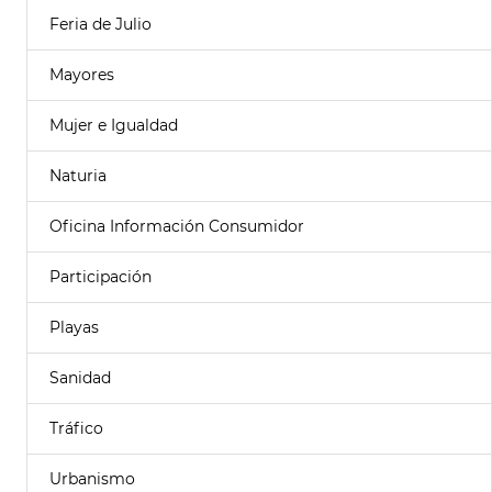
Feria de Julio
Mayores
Mujer e Igualdad
Naturia
Oficina Información Consumidor
Participación
Playas
Sanidad
Tráfico
Urbanismo