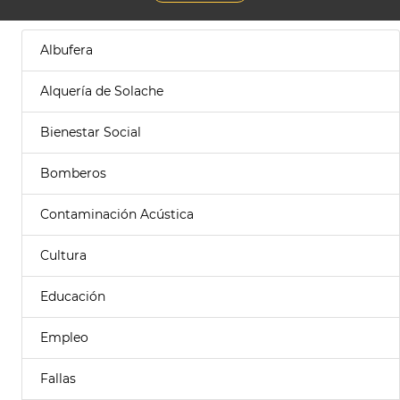
Albufera
Alquería de Solache
Bienestar Social
Bomberos
Contaminación Acústica
Cultura
Educación
Empleo
Fallas