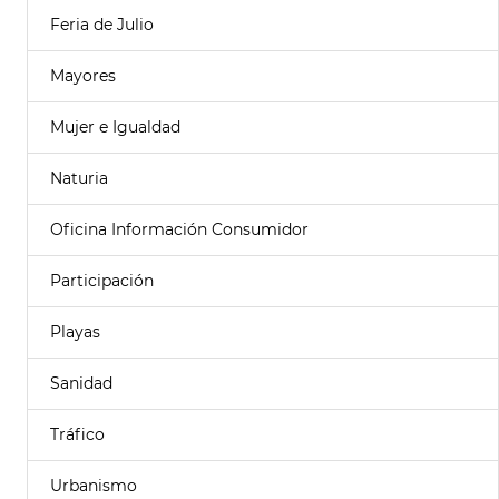
Feria de Julio
Mayores
Mujer e Igualdad
Naturia
Oficina Información Consumidor
Participación
Playas
Sanidad
Tráfico
Urbanismo