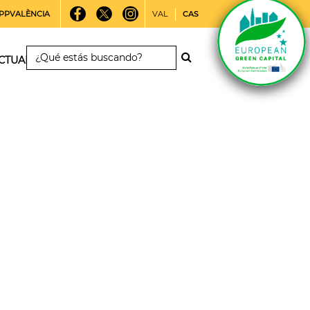
PPVALÈNCIA
VAL
CAS
CTUALIDAD