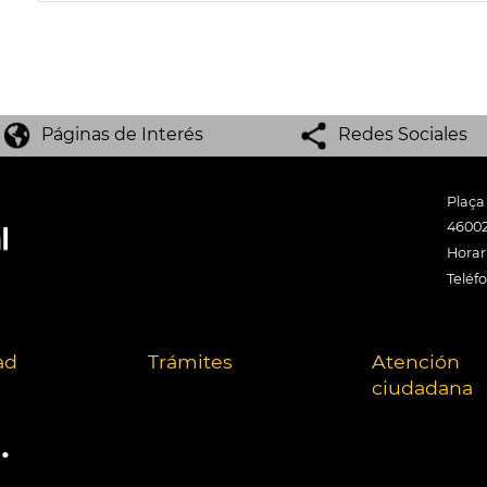
Páginas de Interés
Redes Sociales
Plaça
46002
Horari
Teléf
ad
Trámites
Atención
ciudadana
.