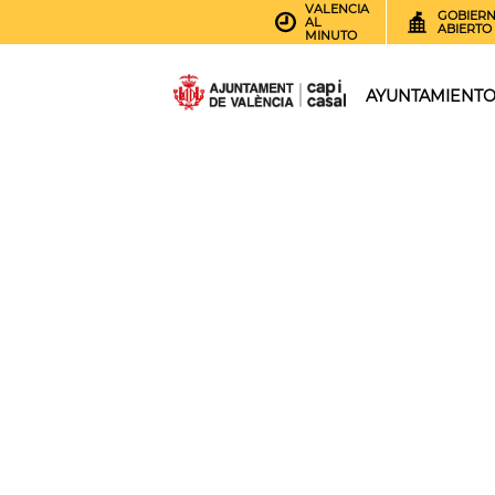
VALENCIA
GOBIER
AL
ABIERTO
MINUTO
AYUNTAMIENT