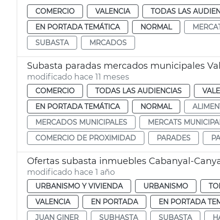
COMERCIO
VALENCIA
TODAS LAS AUDIEN
EN PORTADA TEMÁTICA
NORMAL
MERCA
SUBASTA
MRCADOS
Subasta paradas mercados municipales Va
modificado hace 11 meses
COMERCIO
TODAS LAS AUDIENCIAS
VALE
EN PORTADA TEMÁTICA
NORMAL
ALIMEN
MERCADOS MUNICIPALES
MERCATS MUNICIPA
COMERCIO DE PROXIMIDAD
PARADES
P
Ofertas subasta inmuebles Cabanyal-Cany
modificado hace 1 año
URBANISMO Y VIVIENDA
URBANISMO
TO
VALENCIA
EN PORTADA
EN PORTADA TE
JUAN GINER
SUBHASTA
SUBASTA
H