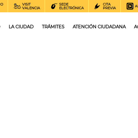
NO
VISIT
SEDE
CITA
A
VALENCIA
ELECTRÓNICA
PREVIA
O
LA CIUDAD
TRÁMITES
ATENCIÓN CIUDADANA
A