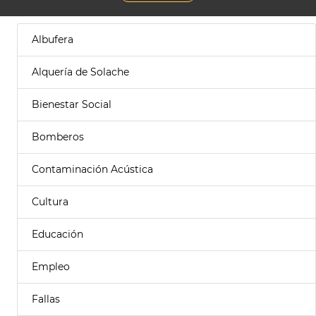
Albufera
Alquería de Solache
Bienestar Social
Bomberos
Contaminación Acústica
Cultura
Educación
Empleo
Fallas