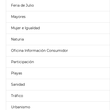
Feria de Julio
Mayores
Mujer e Igualdad
Naturia
Oficina Información Consumidor
Participación
Playas
Sanidad
Tráfico
Urbanismo