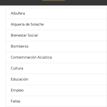
Albufera
Alquería de Solache
Bienestar Social
Bomberos
Contaminación Acústica
Cultura
Educación
Empleo
Fallas