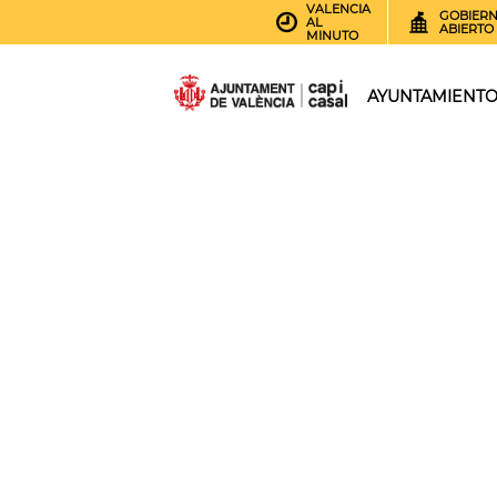
VALENCIA
GOBIER
AL
ABIERTO
MINUTO
AYUNTAMIENT