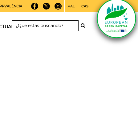
PPVALÈNCIA
VAL
CAS
CTUALIDAD