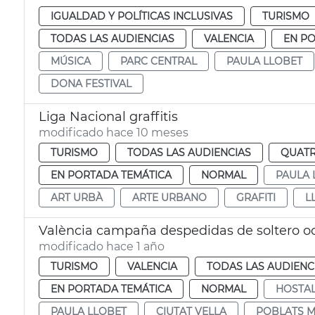
IGUALDAD Y POLÍTICAS INCLUSIVAS
TURISMO
TODAS LAS AUDIENCIAS
VALENCIA
EN P
MÚSICA
PARC CENTRAL
PAULA LLOBET
DONA FESTIVAL
Liga Nacional graffitis
modificado hace 10 meses
TURISMO
TODAS LAS AUDIENCIAS
QUATR
EN PORTADA TEMÁTICA
NORMAL
PAULA 
ART URBÀ
ARTE URBANO
GRAFITI
L
València campaña despedidas de soltero o
modificado hace 1 año
TURISMO
VALENCIA
TODAS LAS AUDIENC
EN PORTADA TEMÁTICA
NORMAL
HOSTAL
PAULA LLOBET
CIUTAT VELLA
POBLATS M