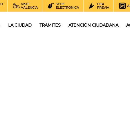
NO
VISIT
SEDE
CITA
A
VALENCIA
ELECTRÓNICA
PREVIA
O
LA CIUDAD
TRÁMITES
ATENCIÓN CIUDADANA
A