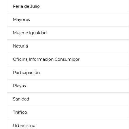
Feria de Julio
Mayores
Mujer e Igualdad
Naturia
Oficina Información Consumidor
Participación
Playas
Sanidad
Tráfico
Urbanismo