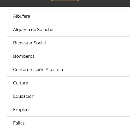
Albufera
Alquería de Solache
Bienestar Social
Bomberos
Contaminación Acústica
Cultura
Educación
Empleo
Fallas