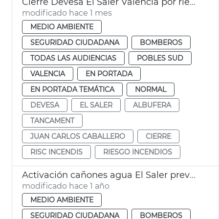
Cierre Devesa El Saler València por riesgo incendios
modificado hace 1 mes
MEDIO AMBIENTE
SEGURIDAD CIUDADANA
BOMBEROS
TODAS LAS AUDIENCIAS
POBLES SUD
VALENCIA
EN PORTADA
EN PORTADA TEMÁTICA
NORMAL
DEVESA
EL SALER
ALBUFERA
TANCAMENT
JUAN CARLOS CABALLERO
CIERRE
RISC INCENDIS
RIESGO INCENDIOS
Activación cañones agua El Saler prevención incendios
modificado hace 1 año
MEDIO AMBIENTE
SEGURIDAD CIUDADANA
BOMBEROS