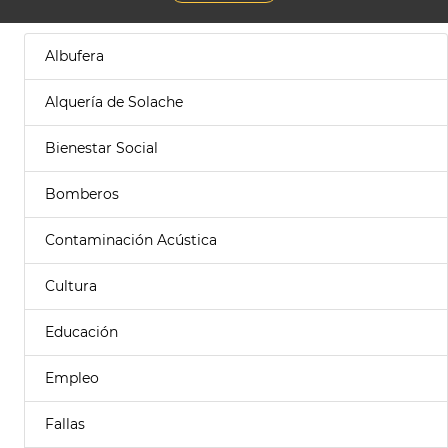
Albufera
Alquería de Solache
Bienestar Social
Bomberos
Contaminación Acústica
Cultura
Educación
Empleo
Fallas