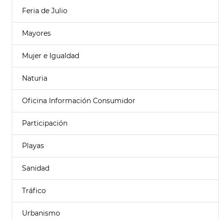
Feria de Julio
Mayores
Mujer e Igualdad
Naturia
Oficina Información Consumidor
Participación
Playas
Sanidad
Tráfico
Urbanismo