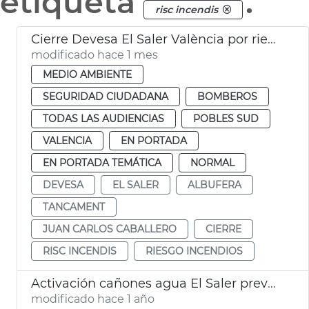
etiqueta
.
risc incendis
Cierre Devesa El Saler València por riesgo incendios
modificado hace 1 mes
MEDIO AMBIENTE
SEGURIDAD CIUDADANA
BOMBEROS
TODAS LAS AUDIENCIAS
POBLES SUD
VALENCIA
EN PORTADA
EN PORTADA TEMÁTICA
NORMAL
DEVESA
EL SALER
ALBUFERA
TANCAMENT
JUAN CARLOS CABALLERO
CIERRE
RISC INCENDIS
RIESGO INCENDIOS
Activación cañones agua El Saler prevención incendios
modificado hace 1 año