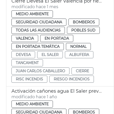
Cierre Devesa El Saler València por riesgo incendios
modificado hace 1 mes
MEDIO AMBIENTE
SEGURIDAD CIUDADANA
BOMBEROS
TODAS LAS AUDIENCIAS
POBLES SUD
VALENCIA
EN PORTADA
EN PORTADA TEMÁTICA
NORMAL
DEVESA
EL SALER
ALBUFERA
TANCAMENT
JUAN CARLOS CABALLERO
CIERRE
RISC INCENDIS
RIESGO INCENDIOS
Activación cañones agua El Saler prevención incendios
modificado hace 1 año
MEDIO AMBIENTE
SEGURIDAD CIUDADANA
BOMBEROS