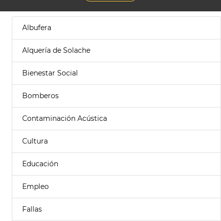
Albufera
Alquería de Solache
Bienestar Social
Bomberos
Contaminación Acústica
Cultura
Educación
Empleo
Fallas