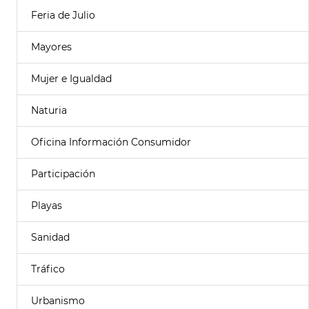
Feria de Julio
Mayores
Mujer e Igualdad
Naturia
Oficina Información Consumidor
Participación
Playas
Sanidad
Tráfico
Urbanismo