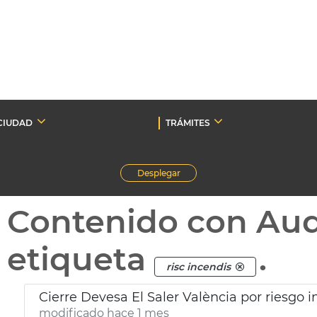
CIUDAD
TRÁMITES
Desplegar
Contenido con Au
etiqueta
.
risc incendis
Cierre Devesa El Saler València por riesgo 
modificado hace 1 mes