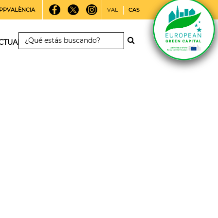
PPVALÈNCIA
VAL
CAS
CTUALIDAD