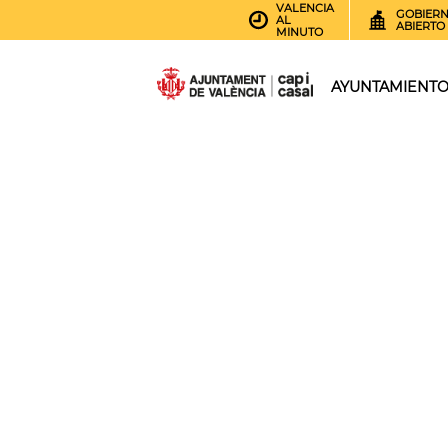
VALENCIA
GOBIER
AL
ABIERTO
MINUTO
AYUNTAMIENT