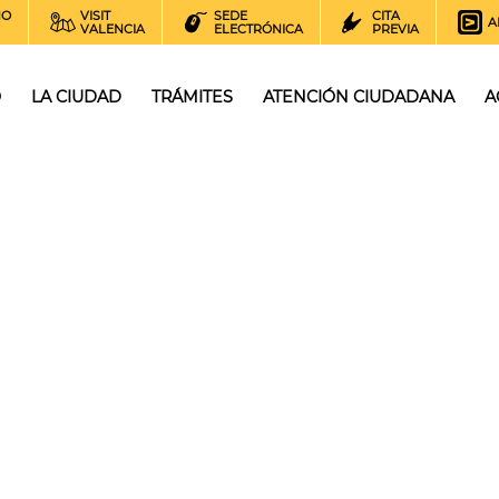
NO
VISIT
SEDE
CITA
A
VALENCIA
ELECTRÓNICA
PREVIA
O
LA CIUDAD
TRÁMITES
ATENCIÓN CIUDADANA
A