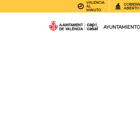
VALENCIA
GOBIER
AL
ABIERTO
MINUTO
AYUNTAMIENT