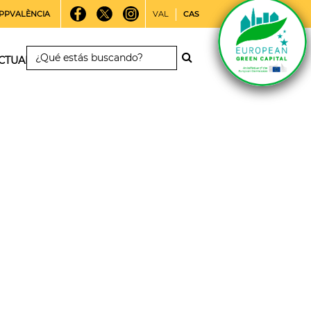
PPVALÈNCIA
VAL
CAS
CTUALIDAD