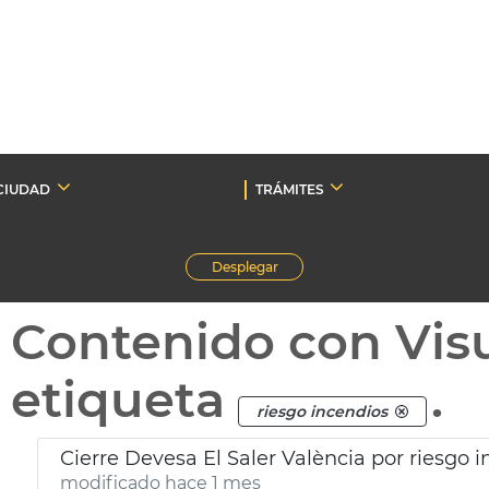
CIUDAD
TRÁMITES
Desplegar
Contenido con Vis
etiqueta
.
riesgo incendios
Cierre Devesa El Saler València por riesgo 
modificado hace 1 mes