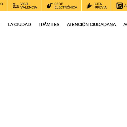
NO
VISIT
SEDE
CITA
A
VALENCIA
ELECTRÓNICA
PREVIA
O
LA CIUDAD
TRÁMITES
ATENCIÓN CIUDADANA
A