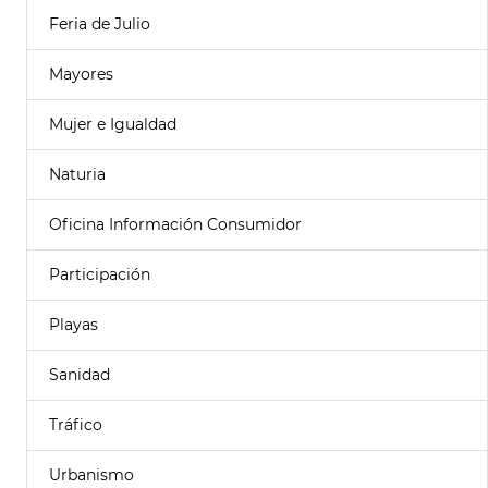
Feria de Julio
Mayores
Mujer e Igualdad
Naturia
Oficina Información Consumidor
Participación
Playas
Sanidad
Tráfico
Urbanismo