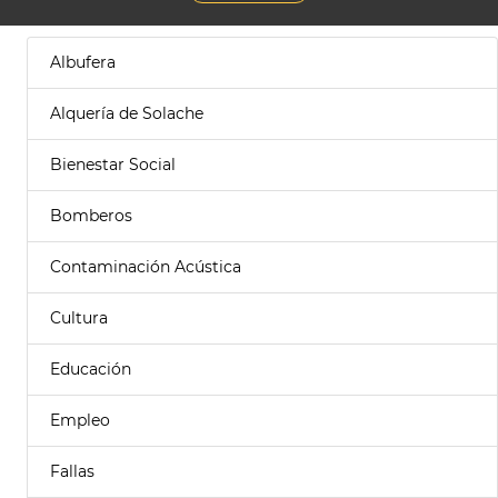
Albufera
Alquería de Solache
Bienestar Social
Bomberos
Contaminación Acústica
Cultura
Educación
Empleo
Fallas