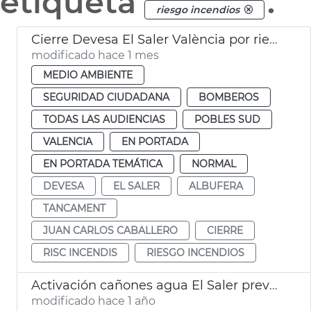
etiqueta
.
riesgo incendios
Cierre Devesa El Saler València por riesgo incendios
modificado hace 1 mes
MEDIO AMBIENTE
SEGURIDAD CIUDADANA
BOMBEROS
TODAS LAS AUDIENCIAS
POBLES SUD
VALENCIA
EN PORTADA
EN PORTADA TEMÁTICA
NORMAL
DEVESA
EL SALER
ALBUFERA
TANCAMENT
JUAN CARLOS CABALLERO
CIERRE
RISC INCENDIS
RIESGO INCENDIOS
Activación cañones agua El Saler prevención incendios
modificado hace 1 año