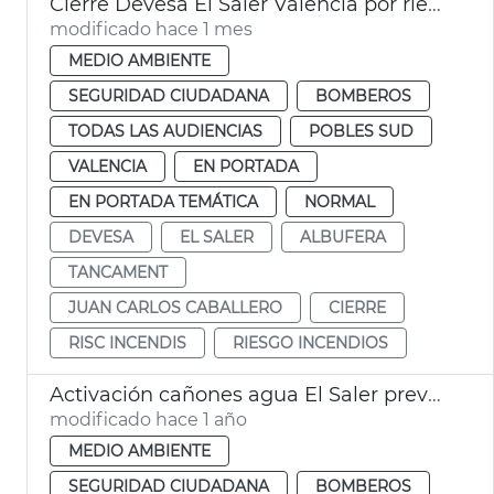
Cierre Devesa El Saler València por riesgo incendios
modificado hace 1 mes
MEDIO AMBIENTE
SEGURIDAD CIUDADANA
BOMBEROS
TODAS LAS AUDIENCIAS
POBLES SUD
VALENCIA
EN PORTADA
EN PORTADA TEMÁTICA
NORMAL
DEVESA
EL SALER
ALBUFERA
TANCAMENT
JUAN CARLOS CABALLERO
CIERRE
RISC INCENDIS
RIESGO INCENDIOS
Activación cañones agua El Saler prevención incendios
modificado hace 1 año
MEDIO AMBIENTE
SEGURIDAD CIUDADANA
BOMBEROS