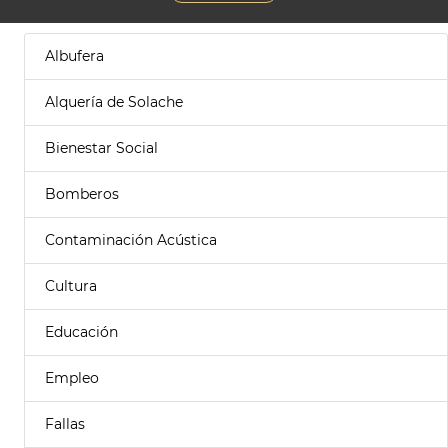
Albufera
Alquería de Solache
Bienestar Social
Bomberos
Contaminación Acústica
Cultura
Educación
Empleo
Fallas