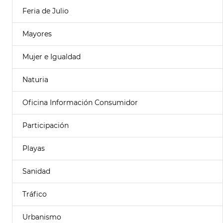
Feria de Julio
Mayores
Mujer e Igualdad
Naturia
Oficina Información Consumidor
Participación
Playas
Sanidad
Tráfico
Urbanismo