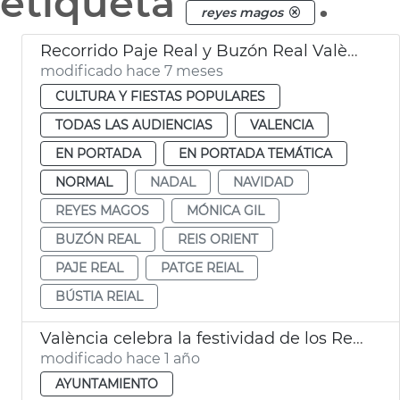
etiqueta
.
reyes magos
Recorrido Paje Real y Buzón Real València
modificado hace 7 meses
CULTURA Y FIESTAS POPULARES
TODAS LAS AUDIENCIAS
VALENCIA
EN PORTADA
EN PORTADA TEMÁTICA
NORMAL
NADAL
NAVIDAD
REYES MAGOS
MÓNICA GIL
BUZÓN REAL
REIS ORIENT
PAJE REAL
PATGE REIAL
BÚSTIA REIAL
València celebra la festividad de los Reyes Magos
modificado hace 1 año
AYUNTAMIENTO