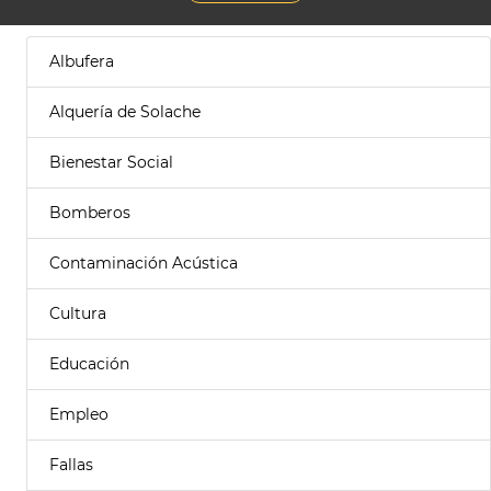
Albufera
Alquería de Solache
Bienestar Social
Bomberos
Contaminación Acústica
Cultura
Educación
Empleo
Fallas