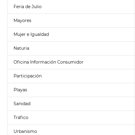
Feria de Julio
Mayores
Mujer e Igualdad
Naturia
Oficina Información Consumidor
Participación
Playas
Sanidad
Tráfico
Urbanismo