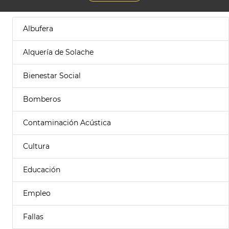
Albufera
Alquería de Solache
Bienestar Social
Bomberos
Contaminación Acústica
Cultura
Educación
Empleo
Fallas