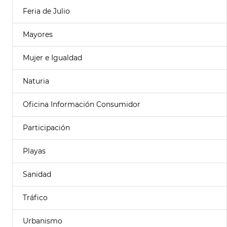
Feria de Julio
Mayores
Mujer e Igualdad
Naturia
Oficina Información Consumidor
Participación
Playas
Sanidad
Tráfico
Urbanismo