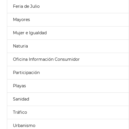
Feria de Julio
Mayores
Mujer e Igualdad
Naturia
Oficina Información Consumidor
Participación
Playas
Sanidad
Tráfico
Urbanismo