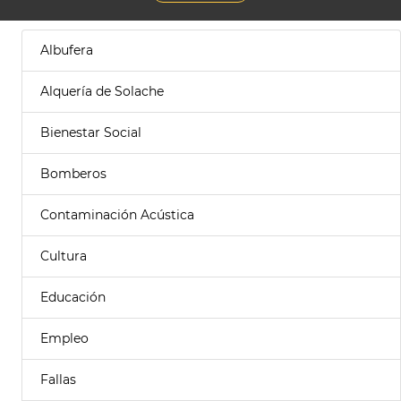
Albufera
Alquería de Solache
Bienestar Social
Bomberos
Contaminación Acústica
Cultura
Educación
Empleo
Fallas