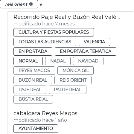
.
reis orient
Recorrido Paje Real y Buzón Real València
modificado hace 7 meses
CULTURA Y FIESTAS POPULARES
TODAS LAS AUDIENCIAS
VALENCIA
EN PORTADA
EN PORTADA TEMÁTICA
NORMAL
NADAL
NAVIDAD
REYES MAGOS
MÓNICA GIL
BUZÓN REAL
REIS ORIENT
PAJE REAL
PATGE REIAL
BÚSTIA REIAL
cabalgata Reyes Magos
modificado hace 1 año
AYUNTAMIENTO