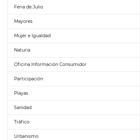
Feria de Julio
Mayores
Mujer e Igualdad
Naturia
Oficina Información Consumidor
Participación
Playas
Sanidad
Tráfico
Urbanismo