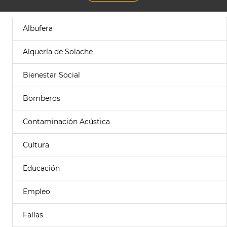
Albufera
Alquería de Solache
Bienestar Social
Bomberos
Contaminación Acústica
Cultura
Educación
Empleo
Fallas