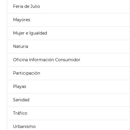
Feria de Julio
Mayores
Mujer e Igualdad
Naturia
Oficina Información Consumidor
Participación
Playas
Sanidad
Tráfico
Urbanismo