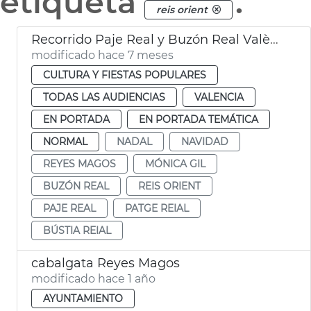
etiqueta
.
reis orient
Recorrido Paje Real y Buzón Real València
modificado hace 7 meses
CULTURA Y FIESTAS POPULARES
TODAS LAS AUDIENCIAS
VALENCIA
EN PORTADA
EN PORTADA TEMÁTICA
NORMAL
NADAL
NAVIDAD
REYES MAGOS
MÓNICA GIL
BUZÓN REAL
REIS ORIENT
PAJE REAL
PATGE REIAL
BÚSTIA REIAL
cabalgata Reyes Magos
modificado hace 1 año
AYUNTAMIENTO