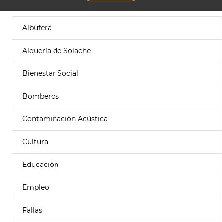
Albufera
Alquería de Solache
Bienestar Social
Bomberos
Contaminación Acústica
Cultura
Educación
Empleo
Fallas