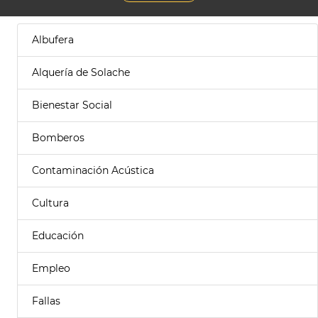
Albufera
Alquería de Solache
Bienestar Social
Bomberos
Contaminación Acústica
Cultura
Educación
Empleo
Fallas