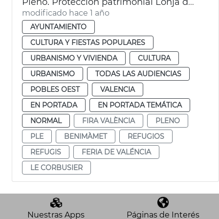
Pleno. Protección patrimonial Lonja de Feria València y refugios antiaéreos de València
modificado hace 1 año
AYUNTAMIENTO
CULTURA Y FIESTAS POPULARES
URBANISMO Y VIVIENDA
CULTURA
URBANISMO
TODAS LAS AUDIENCIAS
POBLES OEST
VALENCIA
EN PORTADA
EN PORTADA TEMÁTICA
NORMAL
FIRA VALÈNCIA
PLENO
PLE
BENIMÀMET
REFUGIOS
REFUGIS
FERIA DE VALÉNCIA
LE CORBUSIER
Nuestras Apps
Páginas de Interés