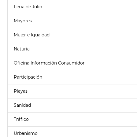
Feria de Julio
Mayores
Mujer e Igualdad
Naturia
Oficina Información Consumidor
Participación
Playas
Sanidad
Tráfico
Urbanismo