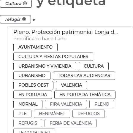
y etiqueta
Cultura
.
refugis
Pleno. Protección patrimonial Lonja de Feria València y refugios antiaéreos de València
modificado hace 1 año
AYUNTAMIENTO
CULTURA Y FIESTAS POPULARES
URBANISMO Y VIVIENDA
CULTURA
URBANISMO
TODAS LAS AUDIENCIAS
POBLES OEST
VALENCIA
EN PORTADA
EN PORTADA TEMÁTICA
NORMAL
FIRA VALÈNCIA
PLENO
PLE
BENIMÀMET
REFUGIOS
REFUGIS
FERIA DE VALÉNCIA
LE CORBUSIER