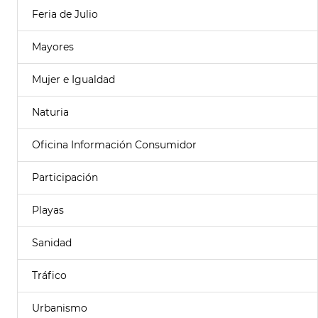
Feria de Julio
Mayores
Mujer e Igualdad
Naturia
Oficina Información Consumidor
Participación
Playas
Sanidad
Tráfico
Urbanismo