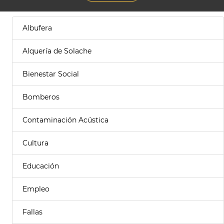
Albufera
Alquería de Solache
Bienestar Social
Bomberos
Contaminación Acústica
Cultura
Educación
Empleo
Fallas