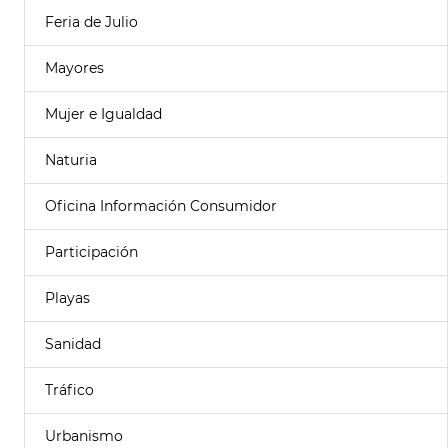
Feria de Julio
Mayores
Mujer e Igualdad
Naturia
Oficina Información Consumidor
Participación
Playas
Sanidad
Tráfico
Urbanismo