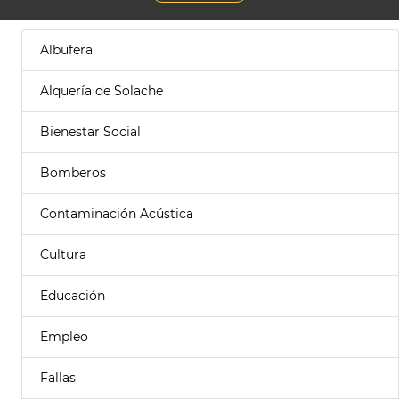
Albufera
Alquería de Solache
Bienestar Social
Bomberos
Contaminación Acústica
Cultura
Educación
Empleo
Fallas