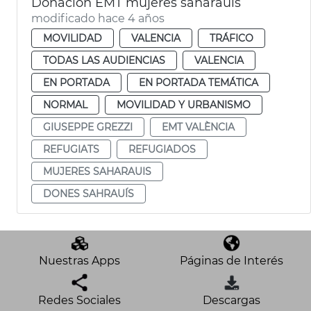
Donación EMT mujeres saharauis
modificado hace 4 años
MOVILIDAD
VALENCIA
TRÁFICO
TODAS LAS AUDIENCIAS
VALENCIA
EN PORTADA
EN PORTADA TEMÁTICA
NORMAL
MOVILIDAD Y URBANISMO
GIUSEPPE GREZZI
EMT VALÈNCIA
REFUGIATS
REFUGIADOS
MUJERES SAHARAUIS
DONES SAHRAUÍS
Nuestras Apps
Páginas de Interés
Redes Sociales
Descargas