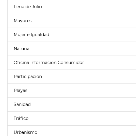
Feria de Julio
Mayores
Mujer e Igualdad
Naturia
Oficina Información Consumidor
Participación
Playas
Sanidad
Tráfico
Urbanismo