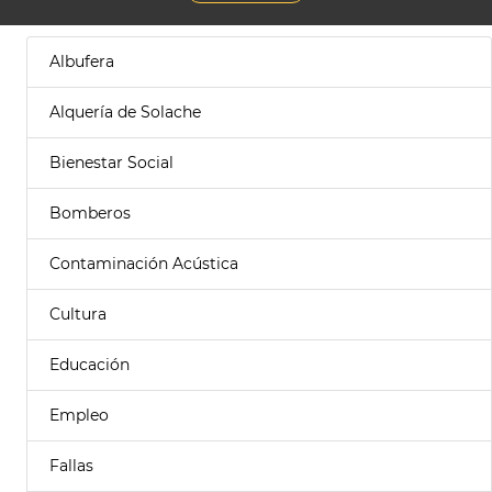
Albufera
Alquería de Solache
Bienestar Social
Bomberos
Contaminación Acústica
Cultura
Educación
Empleo
Fallas