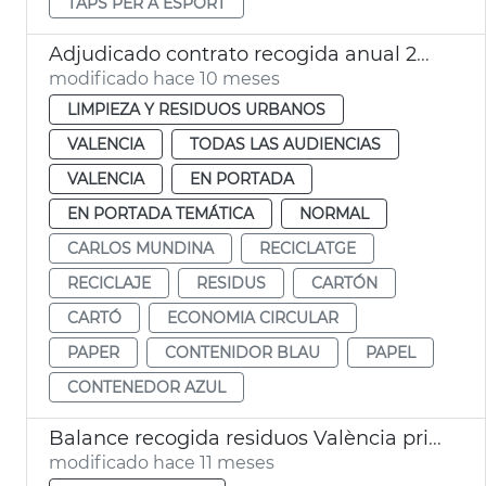
TAPS PER A ESPORT
Adjudicado contrato recogida anual 24.000 toneladas papel y carton València
modificado hace 10 meses
LIMPIEZA Y RESIDUOS URBANOS
VALENCIA
TODAS LAS AUDIENCIAS
VALENCIA
EN PORTADA
EN PORTADA TEMÁTICA
NORMAL
CARLOS MUNDINA
RECICLATGE
RECICLAJE
RESIDUS
CARTÓN
CARTÓ
ECONOMIA CIRCULAR
PAPER
CONTENIDOR BLAU
PAPEL
CONTENEDOR AZUL
Balance recogida residuos València primer semestre 2025
modificado hace 11 meses