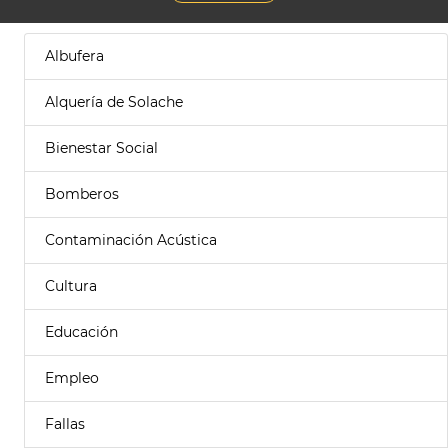
Albufera
Alquería de Solache
Bienestar Social
Bomberos
Contaminación Acústica
Cultura
Educación
Empleo
Fallas