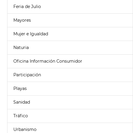
Feria de Julio
Mayores
Mujer e Igualdad
Naturia
Oficina Información Consumidor
Participación
Playas
Sanidad
Tráfico
Urbanismo