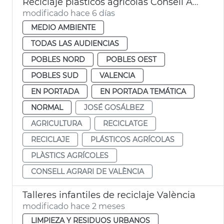
Reciclaje plásticos agrícolas Consell Agrari València
modificado hace 6 días
MEDIO AMBIENTE
TODAS LAS AUDIENCIAS
POBLES NORD
POBLES OEST
POBLES SUD
VALENCIA
EN PORTADA
EN PORTADA TEMÁTICA
NORMAL
JOSÉ GOSÁLBEZ
AGRICULTURA
RECICLATGE
RECICLAJE
PLÁSTICOS AGRÍCOLAS
PLÀSTICS AGRÍCOLES
CONSELL AGRARI DE VALÈNCIA
Talleres infantiles de reciclaje València
modificado hace 2 meses
LIMPIEZA Y RESIDUOS URBANOS