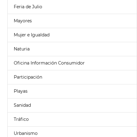
Feria de Julio
Mayores
Mujer e Igualdad
Naturia
Oficina Información Consumidor
Participación
Playas
Sanidad
Tráfico
Urbanismo