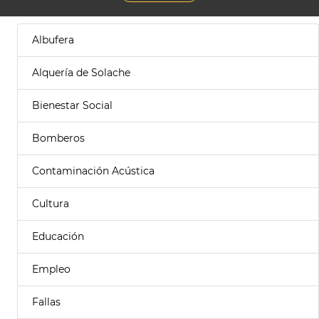
Albufera
Alquería de Solache
Bienestar Social
Bomberos
Contaminación Acústica
Cultura
Educación
Empleo
Fallas