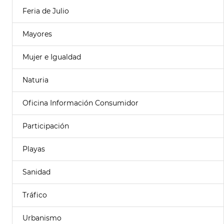
Feria de Julio
Mayores
Mujer e Igualdad
Naturia
Oficina Información Consumidor
Participación
Playas
Sanidad
Tráfico
Urbanismo