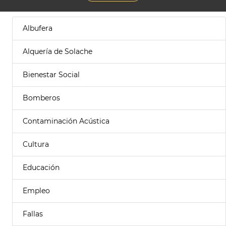
Albufera
Alquería de Solache
Bienestar Social
Bomberos
Contaminación Acústica
Cultura
Educación
Empleo
Fallas