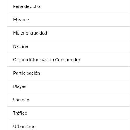
Feria de Julio
Mayores
Mujer e Igualdad
Naturia
Oficina Información Consumidor
Participación
Playas
Sanidad
Tráfico
Urbanismo