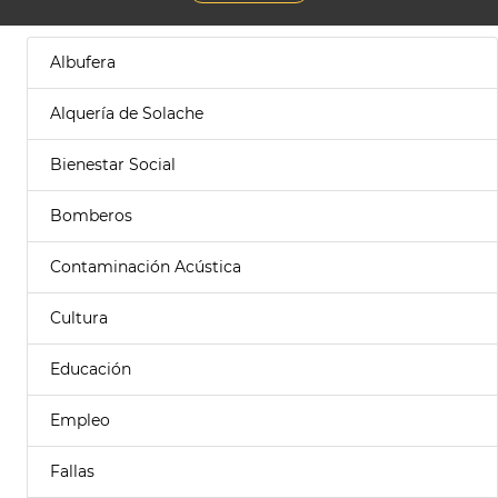
Albufera
Alquería de Solache
Bienestar Social
Bomberos
Contaminación Acústica
Cultura
Educación
Empleo
Fallas