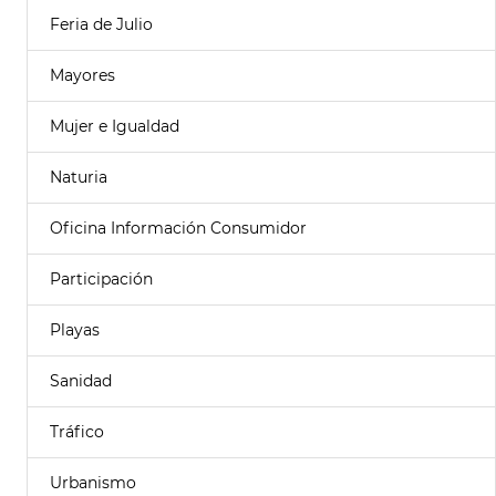
Feria de Julio
Mayores
Mujer e Igualdad
Naturia
Oficina Información Consumidor
Participación
Playas
Sanidad
Tráfico
Urbanismo