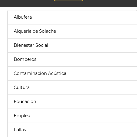
Albufera
Alquería de Solache
Bienestar Social
Bomberos
Contaminación Acústica
Cultura
Educación
Empleo
Fallas