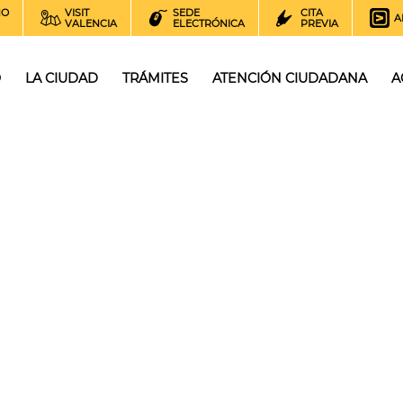
NO
VISIT
SEDE
CITA
A
VALENCIA
ELECTRÓNICA
PREVIA
O
LA CIUDAD
TRÁMITES
ATENCIÓN CIUDADANA
A