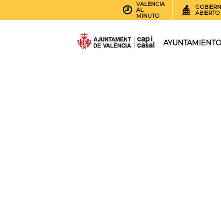
VALENCIA
GOBIER
AL
ABIERTO
MINUTO
AYUNTAMIENT