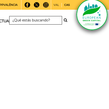
PPVALÈNCIA
VAL
CAS
CTUALIDAD