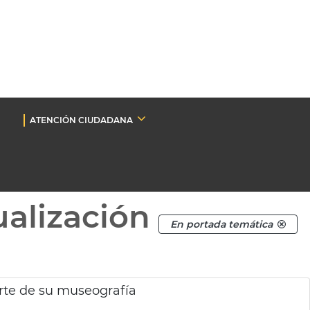
ATENCIÓN CIUDADANA
ualización
En portada temática
rte de su museografía