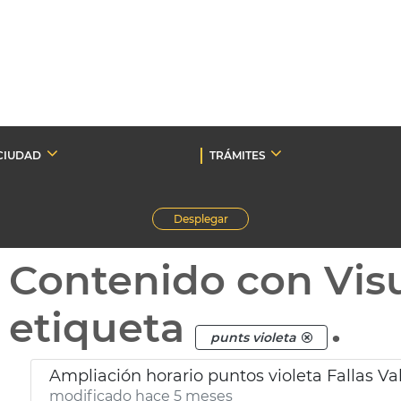
CIUDAD
TRÁMITES
Desplegar
Contenido con Vis
etiqueta
.
punts violeta
Ampliación horario puntos violeta Fallas Va
modificado hace 5 meses