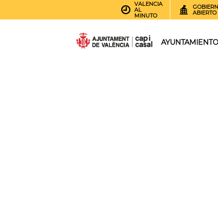
VALENCIA
GOBIER
AL
ABIERTO
MINUTO
AYUNTAMIENT