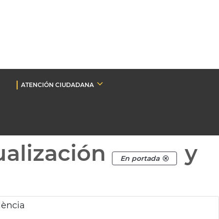
ATENCIÓN CIUDADANA
ualización
y
En portada
lència