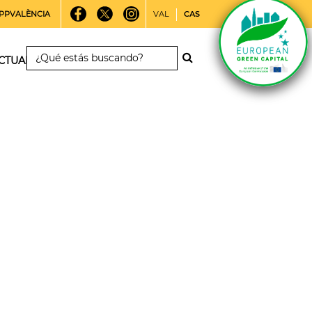
PPVALÈNCIA
VAL
CAS
CTUALIDAD