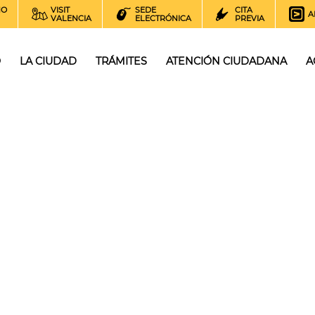
NO
VISIT
SEDE
CITA
A
VALENCIA
ELECTRÓNICA
PREVIA
O
LA CIUDAD
TRÁMITES
ATENCIÓN CIUDADANA
A