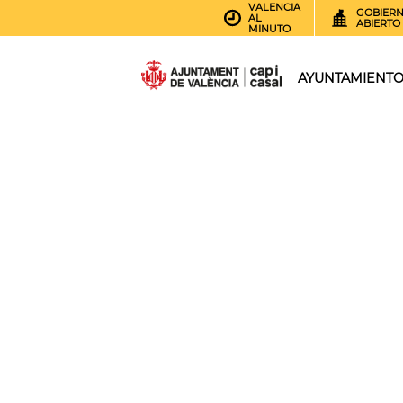
VALENCIA
GOBIER
AL
ABIERTO
MINUTO
AYUNTAMIENT