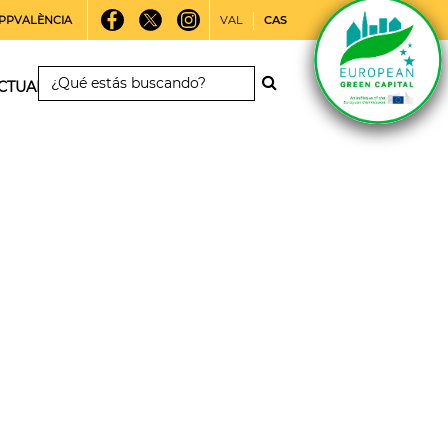
PPVALÈNCIA
VAL
CAS
CTUALIDAD