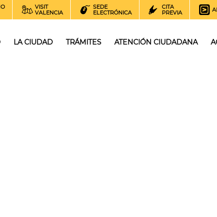
NO
VISIT
SEDE
CITA
A
VALENCIA
ELECTRÓNICA
PREVIA
O
LA CIUDAD
TRÁMITES
ATENCIÓN CIUDADANA
A