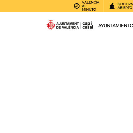
VALENCIA
GOBIER
AL
ABIERTO
MINUTO
AYUNTAMIENT