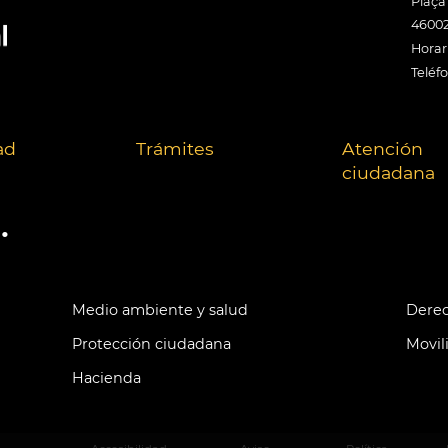
Plaça
46002
Horari
Teléf
ad
Trámites
Atención
ciudadana
.
Medio ambiente y salud
Derec
Protección ciudadana
Movil
Hacienda