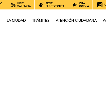
NO
VISIT
SEDE
CITA
A
VALENCIA
ELECTRÓNICA
PREVIA
O
LA CIUDAD
TRÁMITES
ATENCIÓN CIUDADANA
A