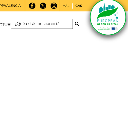
PPVALÈNCIA
VAL
CAS
CTUALIDAD