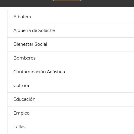
Albufera
Alquería de Solache
Bienestar Social
Bomberos
Contaminación Acústica
Cultura
Educación
Empleo
Fallas