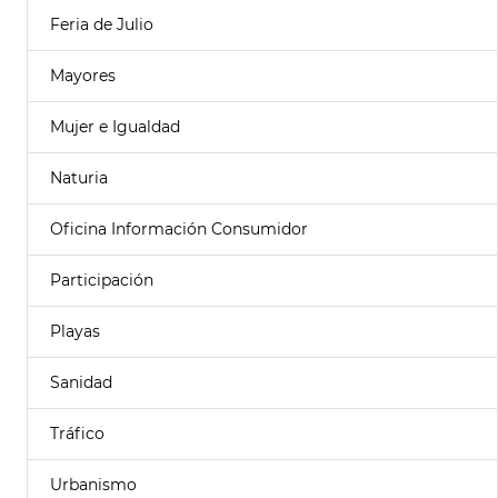
Feria de Julio
Mayores
Mujer e Igualdad
Naturia
Oficina Información Consumidor
Participación
Playas
Sanidad
Tráfico
Urbanismo