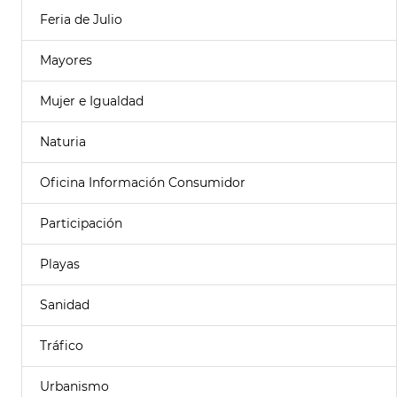
Feria de Julio
Mayores
Mujer e Igualdad
Naturia
Oficina Información Consumidor
Participación
Playas
Sanidad
Tráfico
Urbanismo