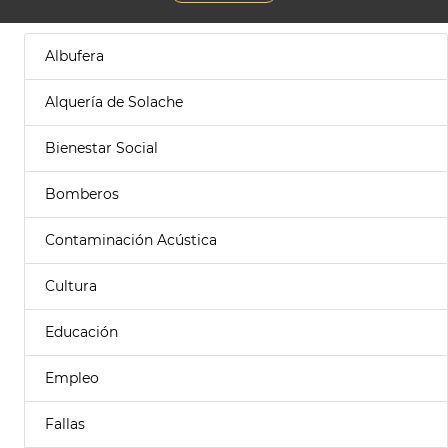
Albufera
Alquería de Solache
Bienestar Social
Bomberos
Contaminación Acústica
Cultura
Educación
Empleo
Fallas