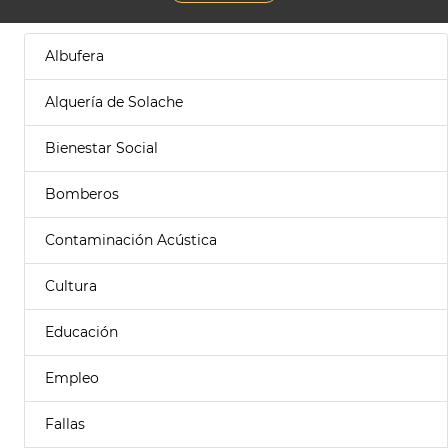
Albufera
Alquería de Solache
Bienestar Social
Bomberos
Contaminación Acústica
Cultura
Educación
Empleo
Fallas