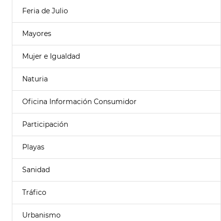
Feria de Julio
Mayores
Mujer e Igualdad
Naturia
Oficina Información Consumidor
Participación
Playas
Sanidad
Tráfico
Urbanismo