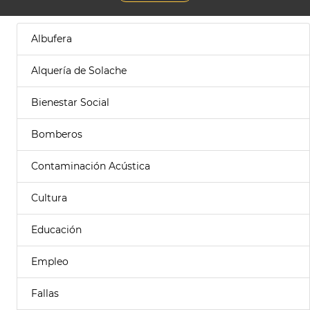
Albufera
Alquería de Solache
Bienestar Social
Bomberos
Contaminación Acústica
Cultura
Educación
Empleo
Fallas