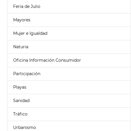
Feria de Julio
Mayores
Mujer e Igualdad
Naturia
Oficina Información Consumidor
Participación
Playas
Sanidad
Tráfico
Urbanismo