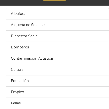
Albufera
Alquería de Solache
Bienestar Social
Bomberos
Contaminación Acústica
Cultura
Educación
Empleo
Fallas