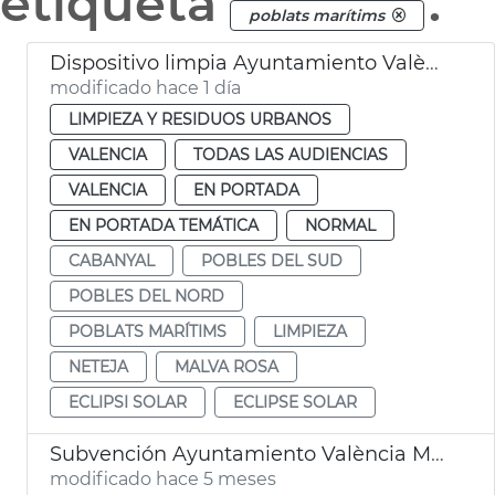
etiqueta
.
poblats marítims
Dispositivo limpia Ayuntamiento València eclipse solar
modificado hace 1 día
LIMPIEZA Y RESIDUOS URBANOS
VALENCIA
TODAS LAS AUDIENCIAS
VALENCIA
EN PORTADA
EN PORTADA TEMÁTICA
NORMAL
CABANYAL
POBLES DEL SUD
POBLES DEL NORD
POBLATS MARÍTIMS
LIMPIEZA
NETEJA
MALVA ROSA
ECLIPSI SOLAR
ECLIPSE SOLAR
Subvención Ayuntamiento València Moros y Cristianos Marítimo
modificado hace 5 meses