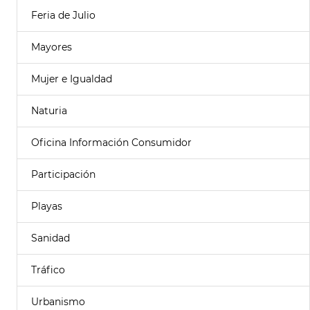
Feria de Julio
Mayores
Mujer e Igualdad
Naturia
Oficina Información Consumidor
Participación
Playas
Sanidad
Tráfico
Urbanismo